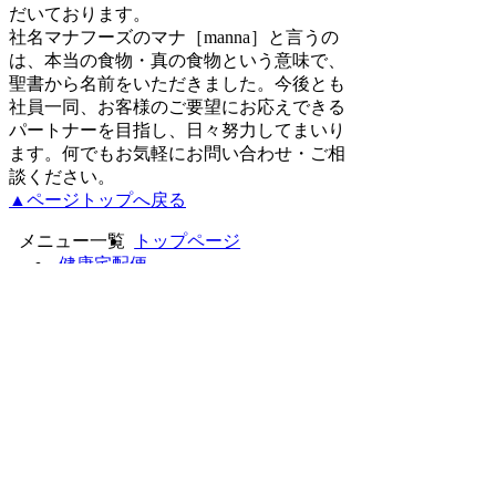
だいております。
社名マナフーズのマナ［manna］と言うの
は、本当の食物・真の食物という意味で、
聖書から名前をいただきました。今後とも
社員一同、お客様のご要望にお応えできる
パートナーを目指し、日々努力してまいり
ます。何でもお気軽にお問い合わせ・ご相
談ください。
▲ページトップへ戻る
メニュー一覧
ト​ッ​プ​ペ​ー​ジ​
健​康​宅​配​便​
合​馬​天​然​水​
コ​ン​ビ​ニ​B​O​X​
お​問​い​合​わ​せ​
業​務​用​食​品​
代​理​店​様​募​集​
会​社​案​内​
個​人​情​報​保​護​方​針​
サ​イ​ト​マ​ッ​プ​
乳製品､製菓材料､冷凍パン生地及び冷凍製